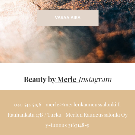
VARAA AIKA
Beauty by Merle
Instagram
040 544 5196
merle@merlenkauneussalonki.fi
Rauhankatu 17B / Turku
Merlen Kauneussalonki Oy
y-tunnus 3163148-9