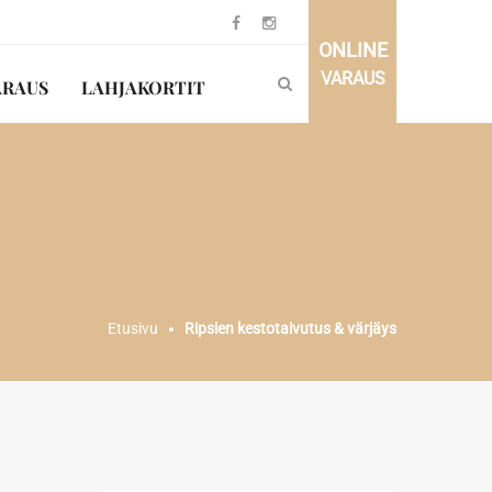
ONLINE
VARAUS
ARAUS
LAHJAKORTIT
Etusivu
Ripsien kestotaivutus & värjäys