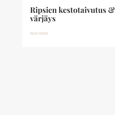
Ripsien kestotaivutus &
värjäys
READ MORE