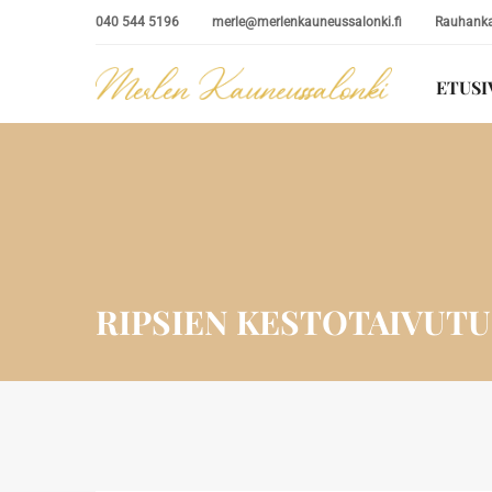
040 544 5196
merle@merlenkauneussalonki.fi
Rauhankat
ETUSI
RIPSIEN KESTOTAIVUTU