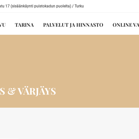
u 17 (sisäänkäynti puistokadun puolelta) / Turku
VU
TARINA
PALVELUT JA HINNASTO
ONLINE V
S & VÄRJÄYS